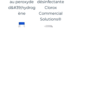
au peroxyde
désinfectante
d&#39;hydrog
Clorox
ène
Commercial
Solutions®
Eau de Javel
Mousse
désinfectante
d&#39;eau de
Clorox
Javel
Commercial
désinfectante
Solutions®