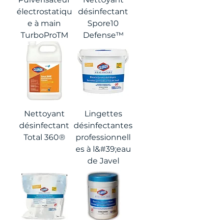
électrostatiqu
désinfectant
e à main
Spore10
TurboProTM
Defense™
Nettoyant
Lingettes
désinfectant
désinfectantes
Total 360®
professionnell
es à l&#39;eau
de Javel