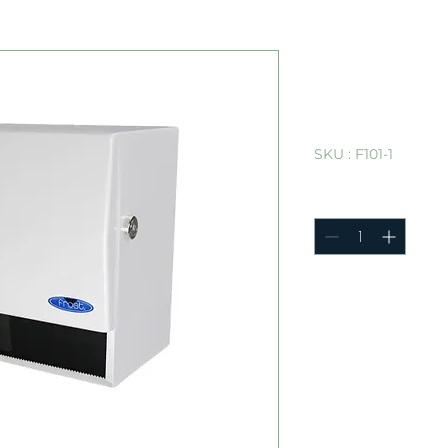
Distribute
universel 
avec clé
SKU : F101-1
Quantité
*