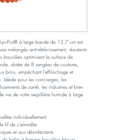
e Syn-Pro® à large bande de 12,7 cm est
ques mélangés anti-rétrécissement, résistants
és bouclées optimisent la surface de
ande, dotée de 8 rangées de coutures,
ux brins, empêchant l'effilochage et
. Idéale pour les concierges, les
lissements de santé, les industries et bien
e vie de votre serpillière humide à large
ballée individuellement
 fil de s'emmêler
miques et aux désinfectants
s de balai à franges bouclées bleues,