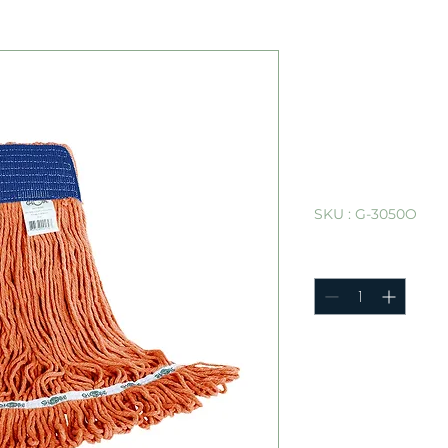
Balai à fr
orange Sy
de large et
à poils bou
orange
SKU : G-3050O
Quantité
*