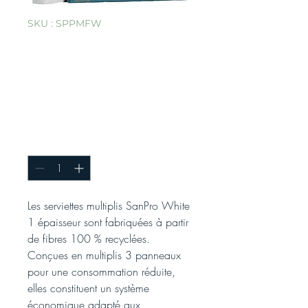
SKU : SPPMFW
Serviettes
multiplis blanches
SanPro® cs16pk x
250 feuilles
Quantité
*
Les serviettes multiplis SanPro White
1 épaisseur sont fabriquées à partir
de fibres 100 % recyclées.
Conçues en multiplis 3 panneaux
pour une consommation réduite,
elles constituent un système
économique adapté aux