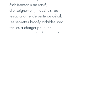
établissements de santé,
d'enseignement, industriels, de
restauration et de vente au détail.
Les serviettes biodégradables sont
faciles à charger pour une
combinaison optimale de résistance
et de valeur tout en maximisant le
service.
Nous
acceptons: