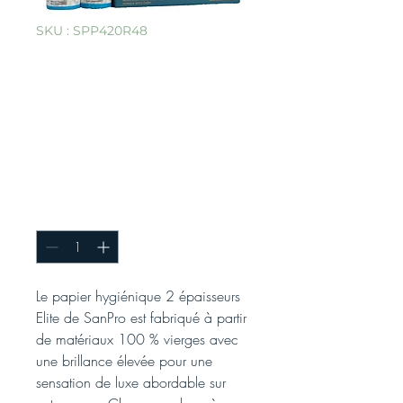
SKU : SPP420R48
Papier hygiénique
SanPro® ELITE 2
épaisseurs, 48
feuilles x 420
feuilles
Quantité
*
Le papier hygiénique 2 épaisseurs
Elite de SanPro est fabriqué à partir
de matériaux 100 % vierges avec
une brillance élevée pour une
sensation de luxe abordable sur