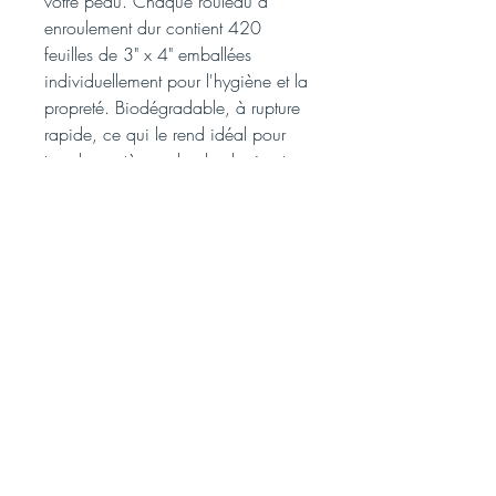
votre peau. Chaque rouleau à
enroulement dur contient 420
feuilles de 3" x 4" emballées
individuellement pour l'hygiène et la
propreté. Biodégradable, à rupture
rapide, ce qui le rend idéal pour
tous les systèmes de plomberie et
sans danger pour les fosses
septiques standard.
Nous
acceptons: