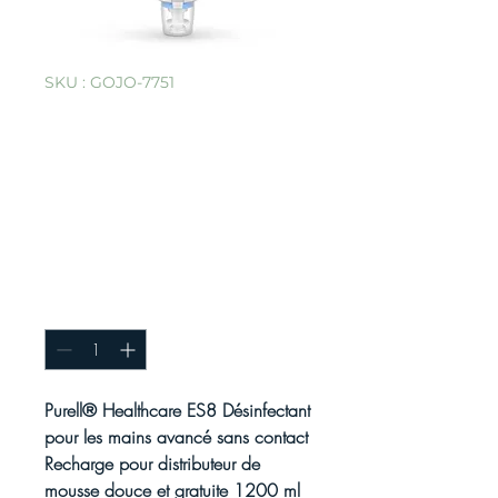
SKU : GOJO-7751
Désinfectant
avancé pour les
mains Purell®
Healthcare ES8
sans contact
Quantité
*
Purell® Healthcare ES8 Désinfectant
pour les mains avancé sans contact
Recharge pour distributeur de
mousse douce et gratuite 1200 ml