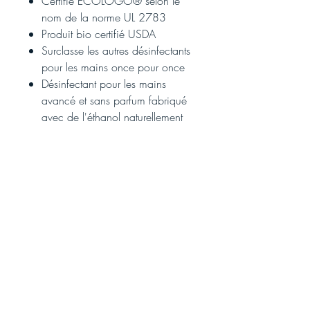
Certifié ECOLOGO® selon le
nom de la norme UL 2783
Produit bio certifié USDA
Surclasse les autres désinfectants
pour les mains once pour once
Désinfectant pour les mains
avancé et sans parfum fabriqué
avec de l'éthanol naturellement
renouvelable
Sans colorant ni parfum
Cliniquement prouvé pour
maintenir la santé de la peau
Formulation compatible avec le
gluconate de chlorhexidine
(CHG)
Compatible avec les gants en
nitrile, vinyle et latex
Hypoallergénique
Testé dermatologiquement