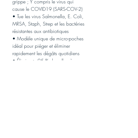
grippe ; Y compris le virus qui
cause le COVID19 (SARS-COV-2)
• Tue les virus Salmonella, E. Coli,
MRSA, Staph, Strep et les bactéries
résistantes aux antibiotiques
• Modèle unique de micro-poches
idéal pour piéger et éliminer
rapidement les dégâts quotidiens
• Élimine > 95 % des allergènes
• Utiliser sur des surfaces partout
dans votre maison
• Ne pas rincer
Nous
acceptons: