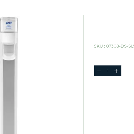
Distribut
Purell ES8
argenté
SKU : 87308-DS-SL
Quantité
*