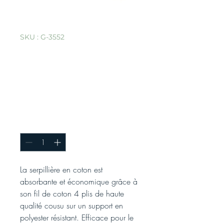
SKU : G-3552
Tête de balai à
poussière en coton
à nouer - 91 cm (L)
x 12,7 cm (l) / Blanc
Quantité
*
La serpillière en coton est
absorbante et économique grâce à
son fil de coton 4 plis de haute
qualité cousu sur un support en
polyester résistant. Efficace pour le