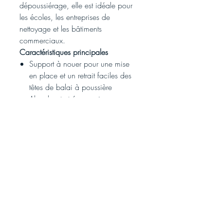
dépoussiérage, elle est idéale pour
les écoles, les entreprises de
nettoyage et les bâtiments
commerciaux.
Caractéristiques principales
Support à nouer pour une mise
en place et un retrait faciles des
têtes de balai à poussière
Absorbant et économique
Fil de coton 4 brins de haute
qualité
Support en polyester durable
Nous
acceptons: