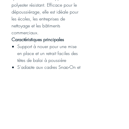
polyester résistant. Efficace pour le
dépoussiérage, elle est idéale pour
les écoles, les entreprises de
nettoyage et les bâtiments
commerciaux.
Caractéristiques principales
Support à nouer pour une mise
en place et un retrait faciles des
têtes de balai à poussière
S'adapte aux cadres Snap-On et
Clip-On
Fil de coton 4 brins de haute
qualité
Support en polyester durable