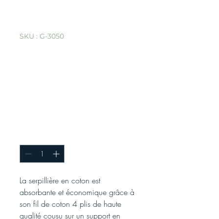
SKU : G-3050
Tête de balai à
poussière en coton
à nouer - 45,7 cm
(L) x 12,7 cm (l) /
Blanc
Quantité
*
La serpillière en coton est
absorbante et économique grâce à
son fil de coton 4 plis de haute
qualité cousu sur un support en