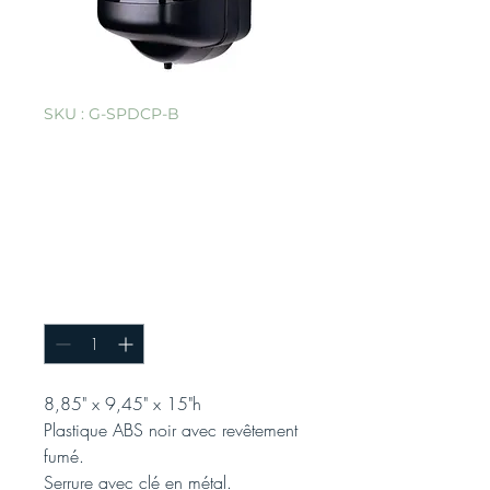
SKU : G-SPDCP-B
Distributeur
d'essuie-mains
noir à tirette
centrale
Quantité
*
8,85" x 9,45" x 15"h
Plastique ABS noir avec revêtement
fumé.
Serrure avec clé en métal.