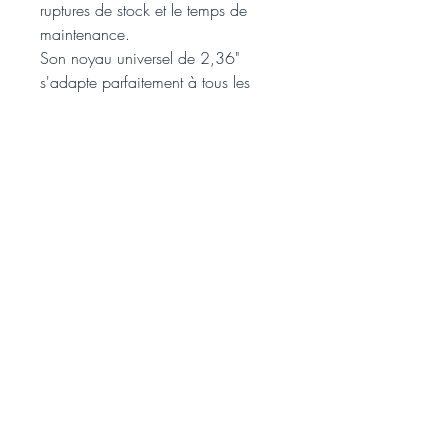
ruptures de stock et le temps de
maintenance.
Son noyau universel de 2,36"
s'adapte parfaitement à tous les
distributeurs universels.
Caisses/12rls x 750'
Nous
acceptons: