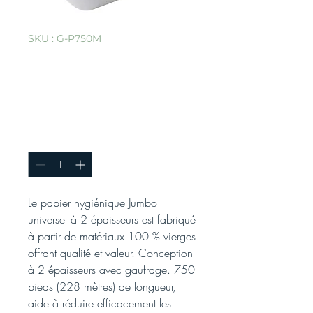
SKU : G-P750M
Mini papier toilette
ultra-doux 2
épaisseurs
Quantité
*
Le papier hygiénique Jumbo
universel à 2 épaisseurs est fabriqué
à partir de matériaux 100 % vierges
offrant qualité et valeur. Conception
à 2 épaisseurs avec gaufrage. 750
pieds (228 mètres) de longueur,
aide à réduire efficacement les